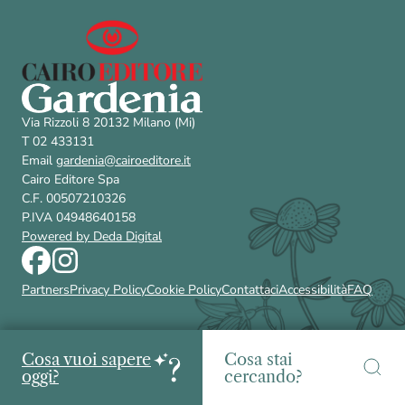
Via Rizzoli 8 20132 Milano (Mi)
T 02 433131
Email
gardenia@cairoeditore.it
Cairo Editore Spa
C.F. 00507210326
P.IVA 04948640158
Powered by Deda Digital
Partners
Privacy Policy
Cookie Policy
Contattaci
Accessibilità
FAQ
Cosa vuoi sapere
Cosa stai
oggi?
cercando?