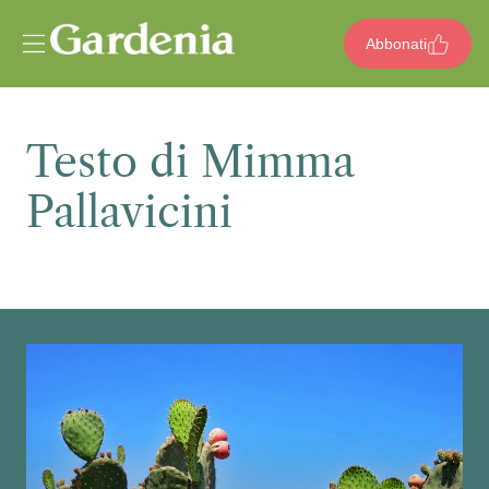
Vai al contenuto
Abbonati
Testo di Mimma
Pallavicini