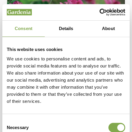
Pelargoni odorosi da
Consent
Details
About
giardino, per aiuole e
bordure profumate
This website uses cookies
We use cookies to personalise content and ads, to
PIANTE E FIORI
provide social media features and to analyse our traffic.
Spesso confusi con i gerani, possono diventare
We also share information about your use of our site with
protagonisti dal lungo effetto ornamentale.
our social media, advertising and analytics partners who
may combine it with other information that you’ve
provided to them or that they’ve collected from your use
of their services.
Consent
Necessary
Selection