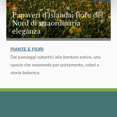
Papaveri d'Islanda: fiore del
Nord di straordinaria
eleganza
PIANTE E FIORI
Dai paesaggi subartici alle bordure estive, una
specie che sorprende per portamento, colori e
storia botanica.