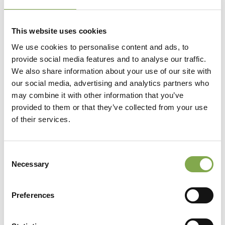
Semina e trapianto
This website uses cookies
I papaveri d’Islanda si riproducono tramite
,
seme
We use cookies to personalise content and ads, to
in
oppure in
ai primi rialzi di
autunno
primavera
provide social media features and to analyse our traffic.
temperatura. Nelle regioni a clima invernale mite
We also share information about your use of our site with
our social media, advertising and analytics partners who
conviene la semina autunnale, in modo che la
may combine it with other information that you’ve
fioritura possa avvenire tra fine marzo e giugno,
provided to them or that they’ve collected from your use
prima del periodo climaticamente più asciutto.
of their services.
Sempre nelle regioni con inverni miti si ottiene
una fioritura autunnale, a partire da fine ottobre,
Consent
Necessary
seminando in alveoli a inizio agosto e
Selection
trapiantando a settembre. Pur trattandosi di una
Preferences
perenne, è di breve durata (due-tre anni); inoltre,
anche se la specie si dissemina spontaneamente,