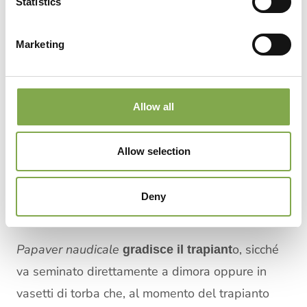
Statistics
per ottenere varietà con qualità e colori costanti è
consigliabile acquistare i semi selezionati ogni
Marketing
volta. In una bustina da mezzo grammo ci sono
3.000-3.500 semi.
La germinazione impiega
.
10-20 giorni a 20 °C
Allow all
I semi non vanno coperti,
Allow selection
ma solo pressati sul terriccio.
Deny
Trapianto
Papaver naudicale
o, sicché
gradisce il trapiant
va seminato direttamente a dimora oppure in
vasetti di torba che, al momento del trapianto