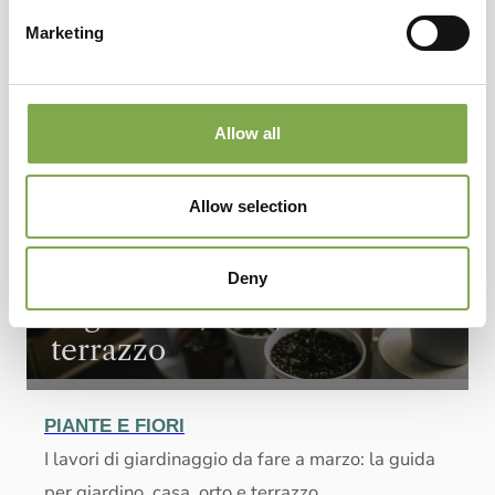
per giardino, casa, orto e terrazzo
Marketing
Allow all
Allow selection
I lavori di marzo: cosa fare
Deny
in giardino, casa, orto e
terrazzo
PIANTE E FIORI
I lavori di giardinaggio da fare a marzo: la guida
per giardino, casa, orto e terrazzo