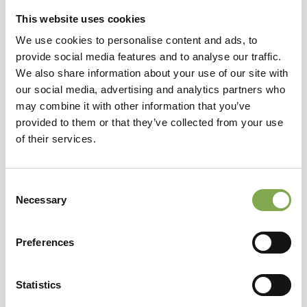
This website uses cookies
We use cookies to personalise content and ads, to
provide social media features and to analyse our traffic.
We also share information about your use of our site with
our social media, advertising and analytics partners who
may combine it with other information that you’ve
provided to them or that they’ve collected from your use
of their services.
Consent
Luglio: il piacere della
Necessary
Selection
raccolta, le preparazioni per
l'autunno
Preferences
PIANTE E FIORI
Statistics
I lavori di giardinaggio da fare a luglio: la guida