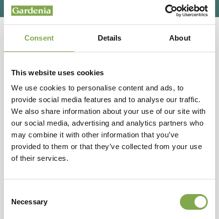
Come coltivare le begonie
Consent
Details
About
da foglia, belle come fiori
This website uses cookies
PIANTE E FIORI
We use cookies to personalise content and ads, to
Caratteristiche di un genere ampio e decorativo,
provide social media features and to analyse our traffic.
We also share information about your use of our site with
ideale per coltivazione in casa.
our social media, advertising and analytics partners who
may combine it with other information that you’ve
provided to them or that they’ve collected from your use
of their services.
Consent
Necessary
Selection