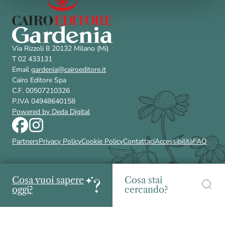
Via Rizzoli 8 20132 Milano (Mi)
T 02 433131
Email
gardenia@cairoeditore.it
Cairo Editore Spa
C.F. 00507210326
P.IVA 04948640158
Powered by Deda Digital
Partners
Privacy Policy
Cookie Policy
Contattaci
Accessibilità
FAQ
Cosa vuoi sapere
Cosa stai
oggi?
cercando?