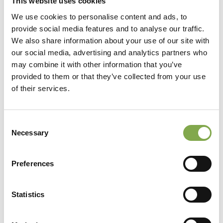
This website uses cookies
We use cookies to personalise content and ads, to
Per incrementare la produzione
provide social media features and to analyse our traffic.
We also share information about your use of our site with
di fiori utilizare
concime ricco
our social media, advertising and analytics partners who
di potassio
, da distribuire una
may combine it with other information that you’ve
provided to them or that they’ve collected from your use
volta a settimana fino al
of their services.
termine della fioritura.
Consent
Pacciamatura
Necessary
Selection
In autunno, per le specie rustiche coltivate in
Preferences
piena terra, distribuire sopra l’area radicale una
, come
generosa pacciamatura organica
Statistics
compost ben maturo.