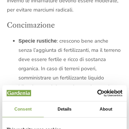
inverno le innaffiature devono essere moderate,
per evitare marciumi radicali.
Concimazione
: crescono bene anche
Specie rustiche
senza l’aggiunta di fertilizzanti, ma il terreno
deve essere fertile e ricco di sostanza
organica. In caso di terreni poveri,
somministrare un fertilizzante liquido
bilanciato ogni due settimane durante la
fioritura.
: necessitano di
Specie più delicate
Consent
Details
About
concimazioni regolari durante la stagione
vegetativa.