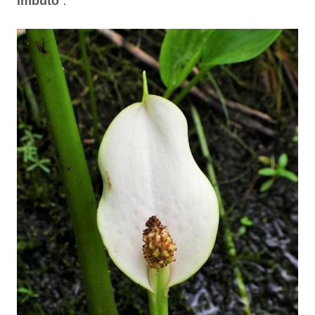
“.
imbuto