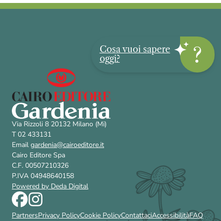
Cosa vuoi sapere
oggi?
Via Rizzoli 8 20132 Milano (Mi)
T 02 433131
Email
gardenia@cairoeditore.it
Cairo Editore Spa
C.F. 00507210326
P.IVA 04948640158
Powered by Deda Digital
Partners
Privacy Policy
Cookie Policy
Contattaci
Accessibilità
FAQ