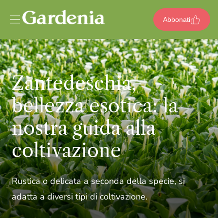
Vai al contenuto
Abbonati
Zantedeschia,
bellezza esotica: la
nostra guida alla
coltivazione
Rustica o delicata a seconda della specie, si
adatta a diversi tipi di coltivazione.