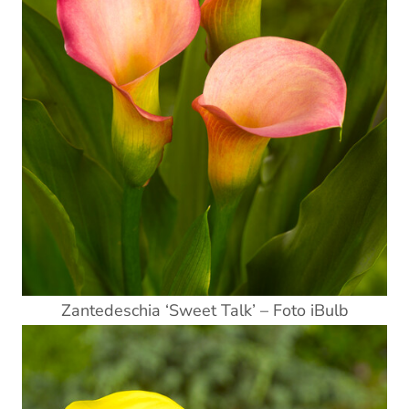
Zantedeschia ‘Sweet Talk’ – Foto iBulb