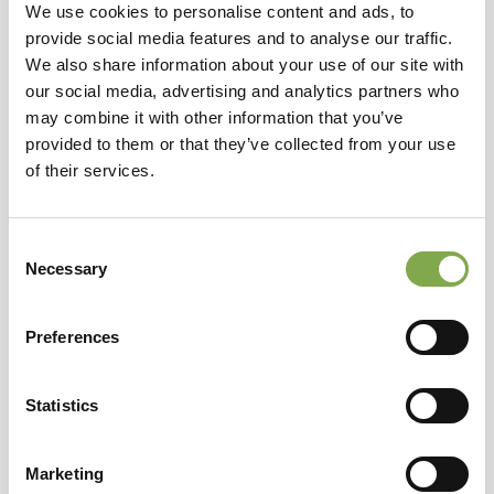
We use cookies to personalise content and ads, to
provide social media features and to analyse our traffic.
Azienda Agricola l'Orto del
We also share information about your use of our site with
our social media, advertising and analytics partners who
Pian Bosco
may combine it with other information that you’ve
provided to them or that they’ve collected from your use
of their services.
ORTAGGI
Piemonte
Azienda agricola di Fossano (Cuneo) che coltiva
Consent
Necessary
Selection
ortaggi, frutta e prodotti biologici.
Preferences
Statistics
Marketing