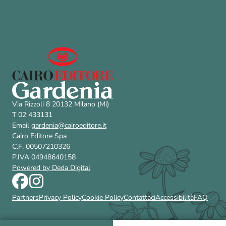
Via Rizzoli 8 20132 Milano (Mi)
T 02 433131
Email
gardenia@cairoeditore.it
Cairo Editore Spa
C.F. 00507210326
P.IVA 04948640158
Powered by Deda Digital
Partners
Privacy Policy
Cookie Policy
Contattaci
Accessibilità
FAQ