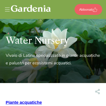
Vai al contenuto
Abbonati
Water Nursery
Vivaio di Latina specializzato in piante acquatiche
e palustri per ecosistemi acquatici.
Piante acquatiche