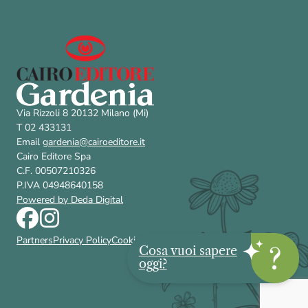
Via Rizzoli 8 20132 Milano (Mi)
T 02 433131
Email
gardenia@cairoeditore.it
Cairo Editore Spa
C.F. 00507210326
P.IVA 04948640158
Powered by Deda Digital
Partners
Privacy Policy
Cookie Policy
Contattaci
Accessibilità
FAQ
Cosa vuoi sapere
oggi?