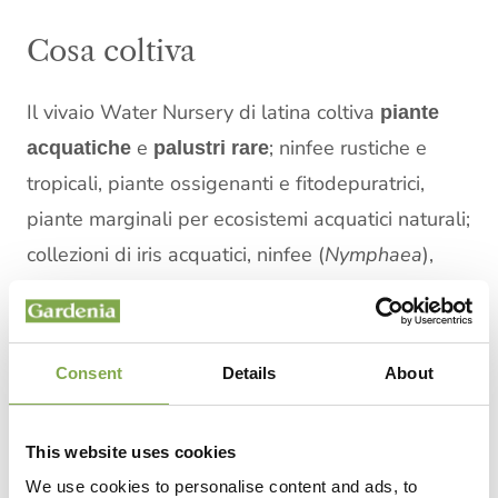
Cosa coltiva
Il vivaio Water Nursery di latina coltiva
piante
e
; ninfee rustiche e
acquatiche
palustri rare
tropicali, piante ossigenanti e fitodepuratrici,
piante marginali per ecosistemi acquatici naturali;
collezioni di iris acquatici, ninfee (
Nymphaea
),
fiori di loto (
Nelumbo nucifera
),
Pontederia
cordata
,
Colocasia
,
Sagittaria
spp. e graminacee
palustri come
Typha
e
Carex
per la biodiversità
Consent
Details
About
di stagni e laghetti ornamentali.
This website uses cookies
We use cookies to personalise content and ads, to