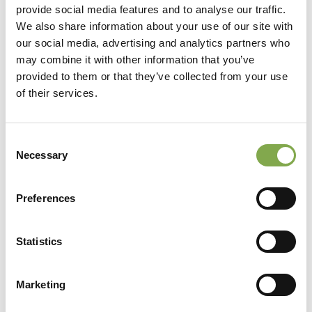
provide social media features and to analyse our traffic.
Apertura al pubblico
We also share information about your use of our site with
Disponibili visite guidate solo previo
our social media, advertising and analytics partners who
may combine it with other information that you’ve
appuntamento.
provided to them or that they’ve collected from your use
of their services.
Catalogo
Disponibile online sul sito web.
Consent
Necessary
Selection
Vendita per corrispondenza
Sì. Dettagli e ordini attraverso sito web.
Preferences
Statistics
Marketing