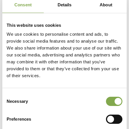
piante per eventi e ambienti commerciali.
Consent
Details
About
This website uses cookies
We use cookies to personalise content and ads, to
provide social media features and to analyse our traffic.
We also share information about your use of our site with
our social media, advertising and analytics partners who
Apertura al pubblico
may combine it with other information that you’ve
provided to them or that they’ve collected from your use
Dal lunedì alla domenica, dalle 8 alle 13 e dalle
of their services.
14 alle 19.
Catalogo
Consent
Necessary
Selection
Disponibile online sul sito web.
Preferences
Vendita per corrispondenza