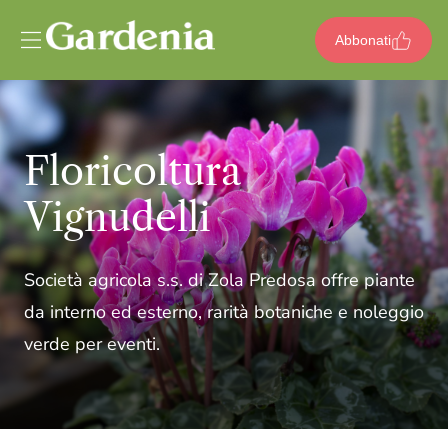
Vai al contenuto
Abbonati
Floricoltura
Vignudelli
Società agricola s.s. di Zola Predosa offre piante
da interno ed esterno, rarità botaniche e noleggio
verde per eventi.