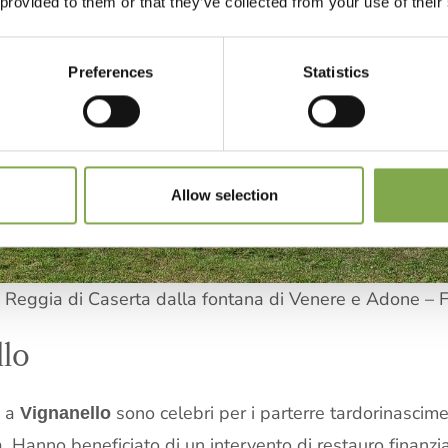
 provided to them or that they’ve collected from your use of their
Preferences
Statistics
Allow selection
a Reggia di Caserta dalla fontana di Venere e Adone – 
llo
a
sono celebri per i parterre tardorinascim
Vignanello
na. Hanno beneficiato di un intervento di restauro finan