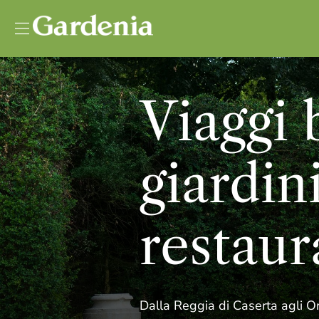
Vai al contenuto
Viaggi 
giardini
restaur
Dalla Reggia di Caserta agli Or