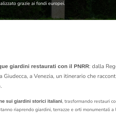
lizzato grazie ai fondi europei.
: dalla Reg
que giardini restaurati con il PNRR
a Giudecca, a Venezia, un itinerario che raccon
.
o
, trasformando restauri c
e sui giardini storici italiani
 stanno riaprendo giardini, terrazze e orti monumentali a