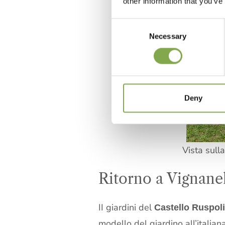
other information that you’ve
Consent
Necessary
Selection
Deny
Vista sull
Ritorno a Vignane
II giardini del
Castello Ruspoli
modello del giardino all’italia