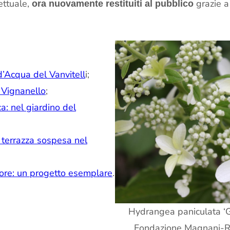
ettuale,
grazie a 
ora nuovamente restituiti al pubblico
d’Acqua del Vanvitell
i;
a Vignanello
;
: nel giardino del
a terrazza sospesa nel
tore: un progetto esemplare
.
Hydrangea paniculata ‘Gr
Fondazione Magnani-Ro