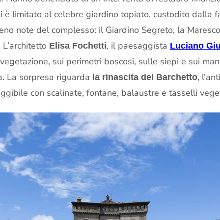
si è limitato al celebre giardino topiato, custodito dalla
eno note del complesso: il Giardino Segreto, la Marescott
 L’architetto
, il paesaggista
Elisa Fochetti
Luciano Giu
vegetazione, sui perimetri boscosi, sulle siepi e sui ma
za. La sorpresa riguarda
, l’a
la rinascita del Barchetto
gibile con scalinate, fontane, balaustre e tasselli veget