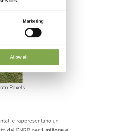
 services.
Marketing
Allow all
Foto Pexels
entali e rappresentano un
ziato dal PNRR per
1 milione e