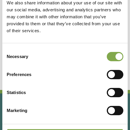
We also share information about your use of our site with
our social media, advertising and analytics partners who
Vivaio Borgioli Taddei
may combine it with other information that you’ve
provided to them or that they’ve collected from your use
of their services.
ORTENSIE
Toscana
Consent
Il Vivaio Borgioli Taddei è specializzato nella
Necessary
Selection
coltivazione di ortensie, varietà antiche e da
collezione, ma anche camelie, clematidi e glicini.
Preferences
Statistics
Marketing