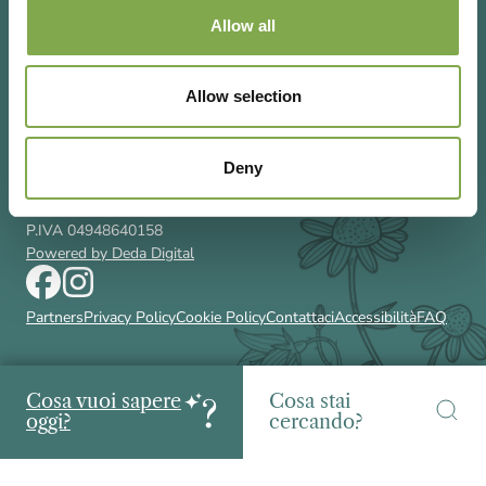
Allow all
Allow selection
Via Rizzoli 8 20132 Milano (Mi)
T 02 433131
Email
gardenia@cairoeditore.it
Deny
Cairo Editore Spa
C.F. 00507210326
P.IVA 04948640158
Powered by Deda Digital
Partners
Privacy Policy
Cookie Policy
Contattaci
Accessibilità
FAQ
Cosa vuoi sapere
Cosa stai
oggi?
cercando?