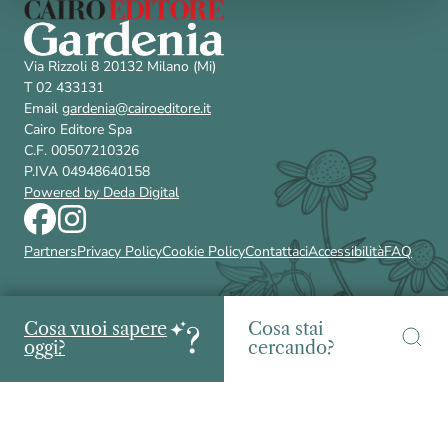
Via Rizzoli 8 20132 Milano (Mi)
T 02 433131
Email
gardenia@cairoeditore.it
Cairo Editore Spa
C.F. 00507210326
P.IVA 04948640158
Powered by Deda Digital
Partners
Privacy Policy
Cookie Policy
Contattaci
Accessibilità
FAQ
Cosa vuoi sapere
Cosa stai
oggi?
cercando?