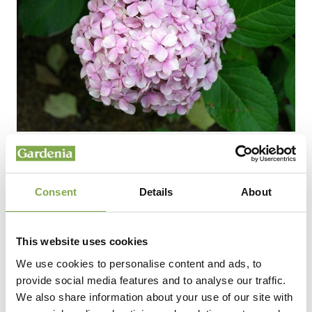
Hydrangea macrophylla dall’inflorescenza
definita mophead – Foto Unsplash
Consent
Details
About
Il colore dei fiori: gli effetti del
pH
This website uses cookies
Uno degli aspetti più affascinanti delle ortensie è
We use cookies to personalise content and ads, to
provide social media features and to analyse our traffic.
la
possibilità di influenzare il colore dei fiori
We also share information about your use of our site with
. Nelle varietà
agendo sulla chimica del terreno