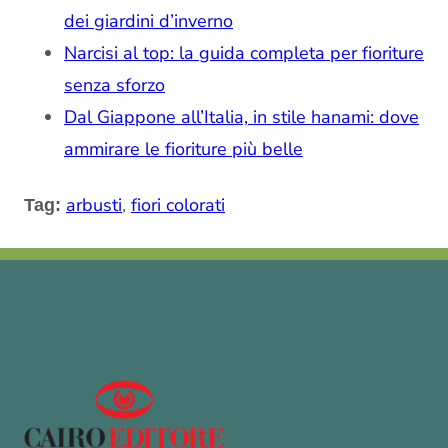
dei giardini d’inverno
Narcisi al top: la guida completa per fioriture
senza sforzo
Dal Giappone all’Italia, in stile hanami: dove
ammirare le fioriture più belle
arbusti
,
fiori colorati
Tag: