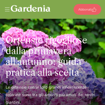
Vai al contenuto
Abbonati
Ortensie rigogliose
dalla primavera
all’autunno: guida
pratica alla scelta
Le ortensie con le loro grandi infiorescenze
colorate sono tra gli arbusti più amati dei nostri
giardini.