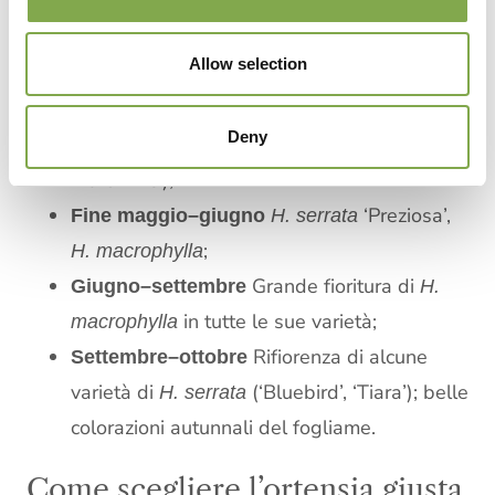
giuste, il giardino può essere colorato dalle
ortensie per almeno
.
sei mesi all’anno
Allow selection
e le sue
Aprile–maggio
Hydrangea serrata
Deny
varietà precoci (‘Tiara’, ‘Bluebird’,
‘Kurohime’);
‘Preziosa’,
Fine maggio–giugno
H. serrata
;
H. macrophylla
Grande fioritura di
Giugno–settembre
H.
in tutte le sue varietà;
macrophylla
Rifiorenza di alcune
Settembre–ottobre
varietà di
(‘Bluebird’, ‘Tiara’); belle
H. serrata
colorazioni autunnali del fogliame.
Come scegliere l’ortensia giusta