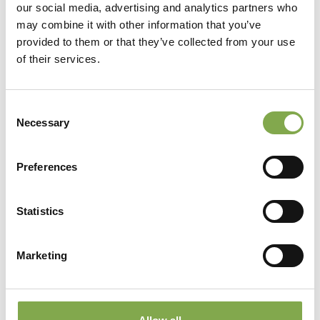
our social media, advertising and analytics partners who
may combine it with other information that you’ve
provided to them or that they’ve collected from your use
of their services.
Consent
Cattleya a fiore giallo con labello porpora – Foto
Necessary
Selection
Pixabay
Preferences
Dove mettere le orchidee in
casa?
Statistics
Le orchidee vanno collocate in un ambiente
Marketing
luminoso, vicino a una finestra ma protette dal
sole diretto. L’
esposizione ideale è a est o
, mentre a sud è necessaria una
ovest