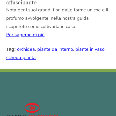
affascinante
Nota per i suoi grandi fiori dalle forme uniche e il
profumo avvolgente, nella nostra guida
scoprirete come coltivarla in casa.
Per saperne di più
orchidea
,
piante da interno
,
piante in vaso
,
Tag:
scheda pianta