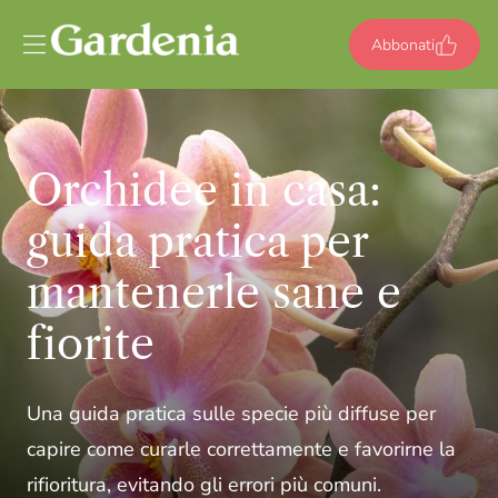
Vai al contenuto
Abbonati
Orchidee in casa:
guida pratica per
mantenerle sane e
fiorite
Una guida pratica sulle specie più diffuse per
capire come curarle correttamente e favorirne la
rifioritura, evitando gli errori più comuni.