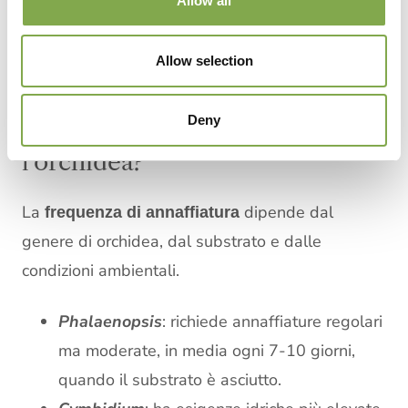
Allow all
schermatura. Temperature troppo basse, correnti
d’aria o fonti di calore diretto compromettono
Allow selection
cura e rifioritura delle orchidee in casa.
Deny
Quante volte si deve annaffiare
l’orchidea?
La
dipende dal
frequenza di annaffiatura
genere di orchidea, dal substrato e dalle
condizioni ambientali.
Phalaenopsis
: richiede annaffiature regolari
ma moderate, in media ogni 7-10 giorni,
quando il substrato è asciutto.