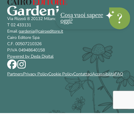
Cosa vuoi sapere
Via Rizzoli 8 20132 Milano (Mi)
oggi?
T 02 433131
Email
gardenia@cairoeditore.it
Cairo Editore Spa
C.F. 00507210326
P.IVA 04948640158
Powered by Deda Digital
Partners
Privacy Policy
Cookie Policy
Contattaci
Accessibilità
FAQ