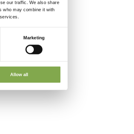
se our traffic. We also share
ers who may combine it with
 services.
ano loro garantite almeno
Marketing
Allow all
 a