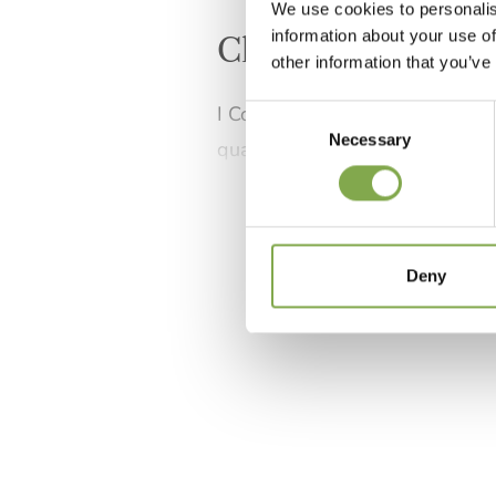
We use cookies to personalis
information about your use of
Clima ed esposizi
other information that you’ve
I Cosmos amano il pieno sole. 
Consent
Necessary
Selection
quattro ore di intenso sole. P
Deny
c