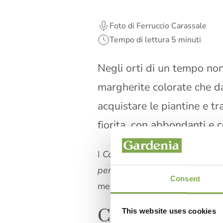
Foto di Ferruccio Carassale
Tempo di lettura 5 minuti
Negli orti di un tempo non 
margherite colorate che da
acquistare le piantine e t
fiorita, con abbondanti e c
I
Cosmos
appartengono alla gr
perennis
). Originari del Messico
Consent
mezzo, foglie verde chiaro, corol
Come coltivare
This website uses cookies