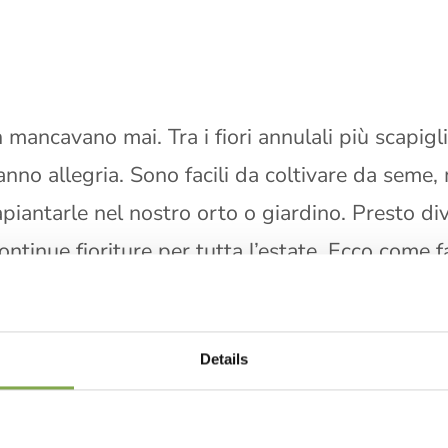
mancavano mai. Tra i fiori annulali più scapiglia
nno allegria. Sono facili da coltivare da seme, 
rapiantarle nel nostro orto o giardino. Presto 
ontinue fioriture per tutta l’estate. Ecco come f
ande famiglia delle
Asteraceae
, che comprende anche l
, hanno lunghi steli morbidi e forti, che in alcune varietà
Details
le semplici o doppie, in colori composti e mai sfacciati: 
 i
Cosmos