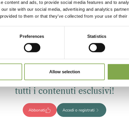
e content and ads, to provide social media features and to analy
 our site with our social media, advertising and analytics partn
one
 provided to them or that they’ve collected from your use of their
Tollerano anche un’esposizione a mezz’ombra, purché si
Preferences
Statistics
oco rustici, sopportano temperature minime di 10-15 °C….
Registrati per leggere l’articolo
Allow selection
ompleto o abbonati per accedere
tutti i contenuti esclusivi!
Abbonati
Accedi o registrati