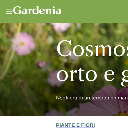
Vai al contenuto
Cosmos:
orto e 
Negli orti di un tempo non man
PIANTE E FIORI