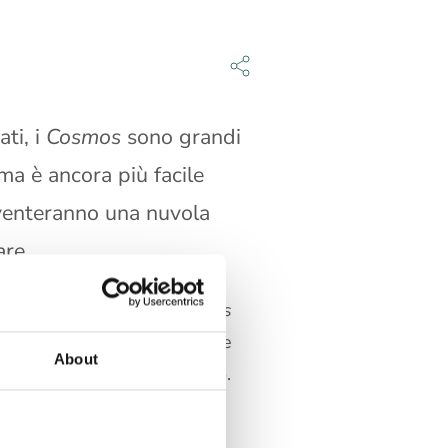
ti, i
Cosmos
sono grandi
ma è ancora più facile
diventeranno una nuvola
are.
e margherite dei prati (
Bellis
 arrivano a sfiorare il metro e
About
bianco, rosa, cremisi, arancio.