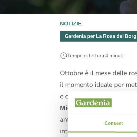
NOTIZIE
Gardenia per La Rosa del Borg
Tempo di lettura 4 minuti
Ottobre è il mese delle ro
il momento ideale per me
e delle piogge autunnali c
de
Michele Castrini
La R
antiche e moderne, ne colti
Consent
internazionali.