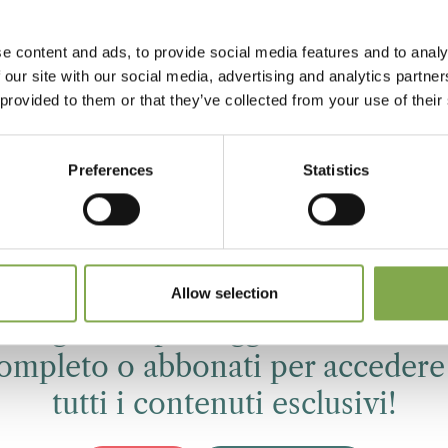
e content and ads, to provide social media features and to analy
uda: cosa sono
 our site with our social media, advertising and analytics partn
 provided to them or that they’ve collected from your use of their
te estratte dal terreno durante la dormienza, potate e pr
oste, fusti sottili e privi di foglie — è in realtà un vant
Preferences
Statistics
imensioni facilitano il trasporto e la messa a dimora, le
revisione della ripresa. Mentre…
Allow selection
Registrati per leggere l’articolo
ompleto o abbonati per accedere
tutti i contenuti esclusivi!