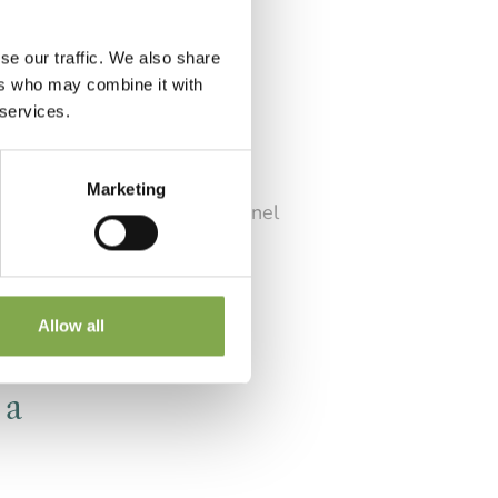
se our traffic. We also share
ers who may combine it with
 services.
ivate del terriccio. La loro
aggio: la dormienza invernale
Marketing
 radici possono essere poste nel
Allow all
 a