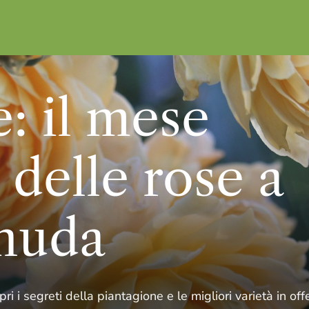
: il mese
 delle rose a
 nuda
 i segreti della piantagione e le migliori varietà in offe