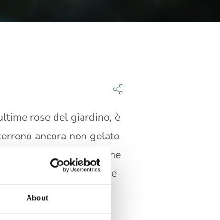
ltime rose del giardino, è
 terreno ancora non gelato
onsigli di un esperto come
gia. Specializzato in rose
idatori italiani e
About