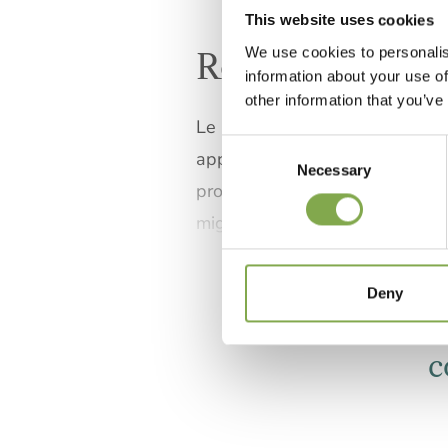
This website uses cookies
We use cookies to personalis
Rose a radice n
information about your use of
other information that you’ve
Le rose a radice nuda sono pian
Consent
apparente fragilità — radici esp
Necessary
Selection
protegge la pianta, le ridotte d
miglior terriccio possibile in p
Deny
c