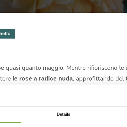
hetto
se quasi quanto maggio. Mentre rifioriscono le u
ttere
, approfittando del
le rose a radice nuda
he stimolano lo sviluppo radicale. Sentiamo i c
, vivaio nato nel 2007 a Peru
osa del Borghetto
va oltre 500 varietà, selezionate dai migliori ibr
Details