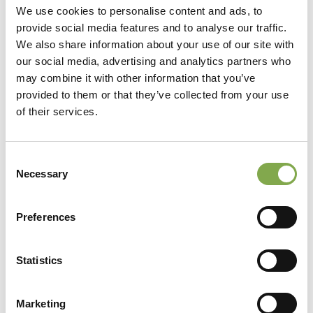
tempo era boscosa), offre una costa stupenda,
We use cookies to personalise content and ads, to
perlopiù rocciosa e frastagliata, bagnata da
provide social media features and to analyse our traffic.
acque cristalline, un borgo suggestivo, splendidi
We also share information about your use of our site with
our social media, advertising and analytics partners who
vigneti a due passi dal mare e un’atmosfera
may combine it with other information that you’ve
rilassata d’altri tempi. Nella seconda metà
provided to them or that they’ve collected from your use
dell’Ottocento vi si insediarono i Florio, ricca
of their services.
famiglia siciliana che diede avvio all’industria di
trasformazione e commercio del tonno e fecero
Consent
Necessary
Selection
della piccola isola un salotto mondano, meta di
illustri personaggi.
Preferences
Le cave abbandonate di
Favignana
Statistics
Peculiarità di Favignana è la presenza di cave
Marketing