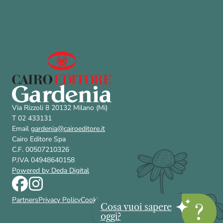
Via Rizzoli 8 20132 Milano (Mi)
T 02 433131
Email
gardenia@cairoeditore.it
Cairo Editore Spa
C.F. 00507210326
P.IVA 04948640158
Powered by Deda Digital
Partners
Privacy Policy
Cookie Policy
Contattaci
Accessibilità
FAQ
Cosa vuoi sapere
oggi?