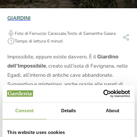
GIARDINI
Foto di Ferruccio Carassale,
Testo di Samantha Gaiara
Tempo di lettura 6 minuti
Impossibile, eppure esiste davvero. È il
Giardino
, creato sull’isola di Favignana, nelle
dell’Impossibile
Egadi, all’interno di antiche cave abbandonate.
Suggestivo e misterioso, anche grazie alle pareti di
roccia, ospita piante mediterranee. Ma non solo.
Consent
Details
About
Favignana è l’isola più grande dell’arcipelago
delle Egadi, in Sicilia. Brulla e selvaggia (ma un
This website uses cookies