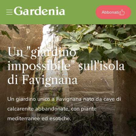
Vai al contenuto
Abbonati
Un "giardino
impossibile" sull'isola
di Favignana
Un giardino unico a Favignana nato da cave di
calcarenite abbandonate, con piante
mediterranee ed esotiche.